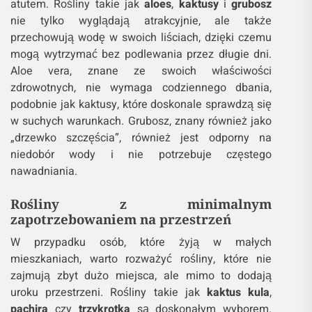
atutem. Rośliny takie jak
aloes
,
kaktusy
i
grubosz
nie tylko wyglądają atrakcyjnie, ale także
przechowują wodę w swoich liściach, dzięki czemu
mogą wytrzymać bez podlewania przez długie dni.
Aloe vera, znane ze swoich właściwości
zdrowotnych, nie wymaga codziennego dbania,
podobnie jak kaktusy, które doskonale sprawdzą się
w suchych warunkach. Grubosz, znany również jako
„drzewko szczęścia”, również jest odporny na
niedobór wody i nie potrzebuje częstego
nawadniania.
Rośliny z minimalnym
zapotrzebowaniem na przestrzeń
W przypadku osób, które żyją w małych
mieszkaniach, warto rozważyć rośliny, które nie
zajmują zbyt dużo miejsca, ale mimo to dodają
uroku przestrzeni. Rośliny takie jak
kaktus kula
,
pachira
czy
trzykrotka
są doskonałym wyborem.