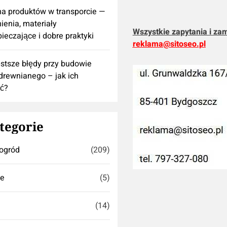
a produktów w transporcie —
ienia, materiały
Wszystkie zapytania i za
ieczające i dobre praktyki
reklama@sitoseo.pl
stsze błędy przy budowie
rewnianego – jak ich
ć?
tegorie
ogród
(209)
se
(5)
(14)