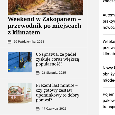
znacz
Automa
Weekend w Zakopanem –
prakty
przewodnik po miejscach
nowoc
z klimatem
Weeke
20 Października, 2025
przewo
klima
Co sprawia, że padel
zyskuje coraz większą
popularność?
Nowy k
21 Sierpnia, 2025
obniży
młode
Prezent last minute –
czy gotowy zestaw
Pojemn
upominkowy to dobry
pomysł?
pakowa
transp
17 Czerwca, 2025