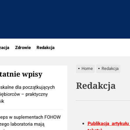
pl
zacja
Zdrowie
Redakcja
Home
Redakcja
tatnie wpisy
Redakcja
iskalne dla początkujących
iębiorców – praktyczny
ik
ceps w suplementach FOHOW
Publikacja artykuł
zego laboratoria mają