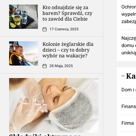
Ochron
Kto odnajdzie się za
barem? Sprawdź, czy
wypełn
to zawód dla Ciebie
zabezp
17 Czerwca, 2025
Najczę
Kolonie żeglarskie dla
domu d
dzieci – czy to dobry
unikną
wybór na wakacje?
28 Maja, 2025
Ka
Dom i 
Finan
Firma