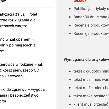
tekstu)
enie
Publikacja artykuły
tyzacja żaluzji i rolet –
Baner 30 dni strona 
czne rozwiązania dla
Recenzje produktów 
zesnych wnętrz
Recenzja produktów 
nd w Zakopanem –
dnik po miejscach z
tem
Wymagania dla artykułów 
ierowca w rodzinie – jak
ć koszt pierwszego OC
tekst o długości m
go kierowcy?
tekst musi mieć war
tekst może mieć ch
iki do zgrzewu – wygoda
nia i bezpieczeństwo
tekst może posiadać 
ortu
klient musi przesłać