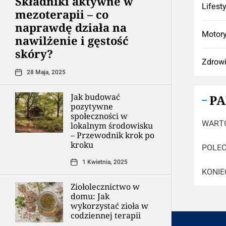
Składniki aktywne w
Lifest
mezoterapii – co
naprawdę działa na
Motory
nawilżenie i gęstość
skóry?
Zdrow
28 Maja, 2025
Jak budować
P
pozytywne
społeczności w
WARTO
lokalnym środowisku
– Przewodnik krok po
kroku
POLEC
1 Kwietnia, 2025
KONIE
Ziołolecznictwo w
domu: Jak
wykorzystać zioła w
codziennej terapii