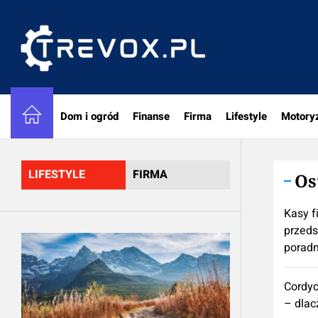
Skip
to
trevox.
the
content
Dom i ogród
Finanse
Firma
Lifestyle
Motory
LIFESTYLE
FIRMA
Os
Kasy f
przeds
poradn
Cordy
– dlac