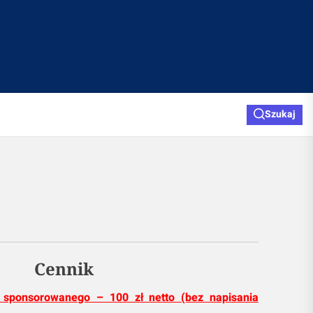
Szukaj
Cennik
u sponsorowanego – 100 zł netto (bez napisania