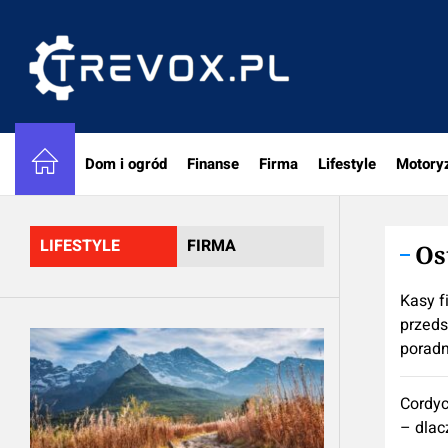
Skip
to
trevox.
the
content
Dom i ogród
Finanse
Firma
Lifestyle
Motory
LIFESTYLE
FIRMA
Os
Kasy f
przeds
poradn
Cordy
– dlac