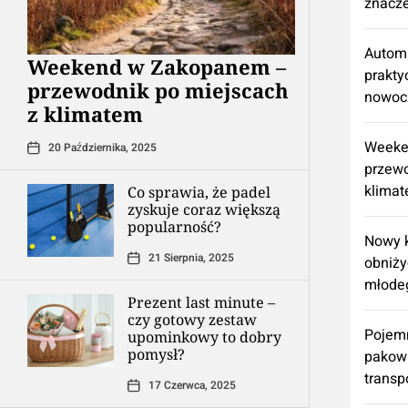
znacz
Automa
Weekend w Zakopanem –
prakty
przewodnik po miejscach
nowoc
z klimatem
Weeke
20 Października, 2025
przewo
klima
Co sprawia, że padel
zyskuje coraz większą
popularność?
Nowy k
21 Sierpnia, 2025
obniży
młode
Prezent last minute –
czy gotowy zestaw
Pojemn
upominkowy to dobry
pomysł?
pakowa
transp
17 Czerwca, 2025