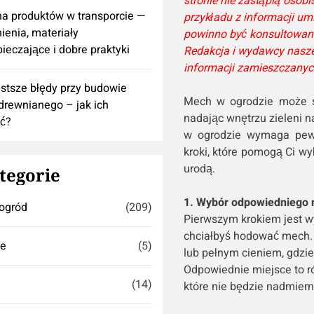
stronie nie zastąpią osobi
a produktów w transporcie —
przykładu z informacji u
ienia, materiały
powinno być konsultowan
ieczające i dobre praktyki
Redakcja i wydawcy nasze
informacji zamieszczanych
stsze błędy przy budowie
Mech w ogrodzie może st
rewnianego – jak ich
nadając wnętrzu zieleni n
ć?
w ogrodzie wymaga pewn
kroki, które pomogą Ci w
urodą.
tegorie
1. Wybór odpowiedniego 
ogród
(209)
Pierwszym krokiem jest w
chciałbyś hodować mech. 
se
(5)
lub pełnym cieniem, gdzie
Odpowiednie miejsce to r
(14)
które nie będzie nadmiern