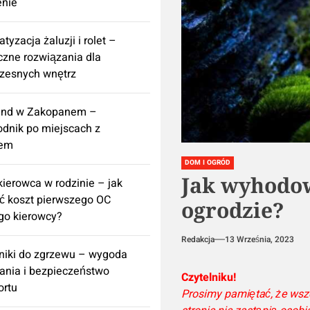
enie
tyzacja żaluzji i rolet –
czne rozwiązania dla
zesnych wnętrz
nd w Zakopanem –
dnik po miejscach z
tem
DOM I OGRÓD
Jak wyhodo
ierowca w rodzinie – jak
ć koszt pierwszego OC
ogrodzie?
go kierowcy?
Redakcja
13 Września, 2023
iki do zgrzewu – wygoda
nia i bezpieczeństwo
Czytelniku!
ortu
Prosimy pamiętać, że wszel