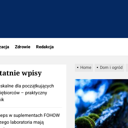
pl
zacja
Zdrowie
Redakcja
Home
Dom i ogród
tatnie wpisy
iskalne dla początkujących
iębiorców – praktyczny
ik
ceps w suplementach FOHOW
zego laboratoria mają