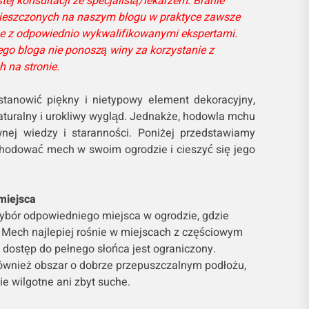
stej konsultacji ze specjalistą/lekarzem. Branie
mieszczonych na naszym blogu w praktyce zawsze
e z odpowiednio wykwalifikowanymi ekspertami.
go bloga nie ponoszą winy za korzystanie z
 na stronie.
anowić piękny i nietypowy element dekoracyjny,
aturalny i urokliwy wygląd. Jednakże, hodowla mchu
ej wiedzy i staranności. Poniżej przedstawiamy
yhodować mech w swoim ogrodzie i cieszyć się jego
miejsca
ybór odpowiedniego miejsca w ogrodzie, gdzie
Mech najlepiej rośnie w miejscach z częściowym
 dostęp do pełnego słońca jest ograniczony.
ównież obszar o dobrze przepuszczalnym podłożu,
ie wilgotne ani zbyt suche.