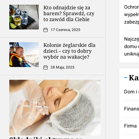
Ochron
Kto odnajdzie się za
barem? Sprawdź, czy
wypełn
to zawód dla Ciebie
zabezp
17 Czerwca, 2025
Najczę
Kolonie żeglarskie dla
domu d
dzieci – czy to dobry
unikną
wybór na wakacje?
28 Maja, 2025
Ka
Dom i 
Finan
Firma