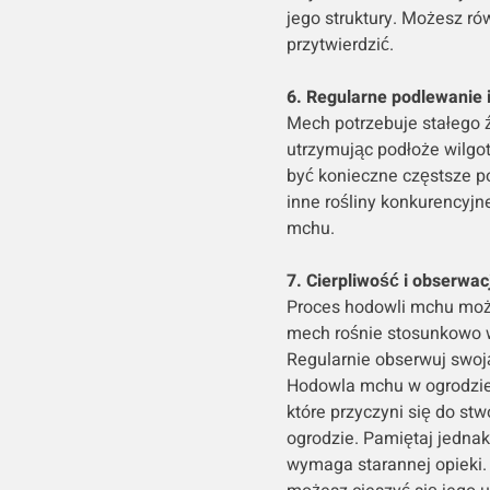
jego struktury. Możesz r
przytwierdzić.
6. Regularne podlewanie i
Mech potrzebuje stałego ź
utrzymując podłoże wilgo
być konieczne częstsze p
inne rośliny konkurencyjn
mchu.
7. Cierpliwość i obserwac
Proces hodowli mchu może
mech rośnie stosunkowo w
Regularnie obserwuj swoj
Hodowla mchu w ogrodzie
które przyczyni się do s
ogrodzie. Pamiętaj jednak
wymaga starannej opieki.