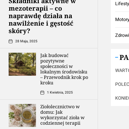
Składniki aktywne w
Lifest
mezoterapii – co
naprawdę działa na
Motory
nawilżenie i gęstość
skóry?
Zdrow
28 Maja, 2025
Jak budować
P
pozytywne
społeczności w
WARTO
lokalnym środowisku
– Przewodnik krok po
kroku
POLEC
1 Kwietnia, 2025
KONIE
Ziołolecznictwo w
domu: Jak
wykorzystać zioła w
codziennej terapii