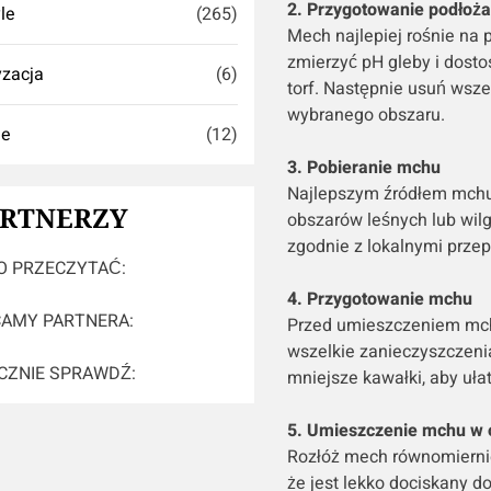
2. Przygotowanie podłoża
yle
(265)
Mech najlepiej rośnie na
zmierzyć pH gleby i dostos
zacja
(6)
torf. Następnie usuń wsze
wybranego obszaru.
ie
(12)
3. Pobieranie mchu
Najlepszym źródłem mchu d
ARTNERZY
obszarów leśnych lub wilg
zgodnie z lokalnymi prze
 PRZECZYTAĆ:
4. Przygotowanie mchu
AMY PARTNERA:
Przed umieszczeniem mchu
wszelkie zanieczyszczeni
CZNIE SPRAWDŹ:
mniejsze kawałki, aby uła
5. Umieszczenie mchu w 
Rozłóż mech równomiernie
że jest lekko dociskany d