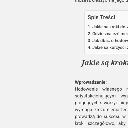
możesz cieszyć się jego ur
Spis Treści
Jakie są kroki d
Gdzie znaleźć me
Jak dbać o hodowa
Jakie są korzyści
Jakie są kro
Wprowadzenie:
Hodowanie własnego 
satysfakcjonującym w
pragnących stworzyć niep
wymaga zrozumienia tech
prowadzą do sukcesu w 
kroki szczegółowo, ab