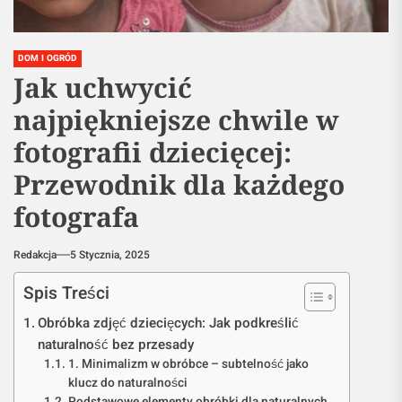
DOM I OGRÓD
Jak uchwycić
najpiękniejsze chwile w
fotografii dziecięcej:
Przewodnik dla każdego
fotografa
Redakcja
5 Stycznia, 2025
Spis Treści
Obróbka zdjęć dziecięcych: Jak podkreślić
naturalność bez przesady
1. Minimalizm w obróbce – subtelność jako
klucz do naturalności
Podstawowe elementy obróbki dla naturalnych