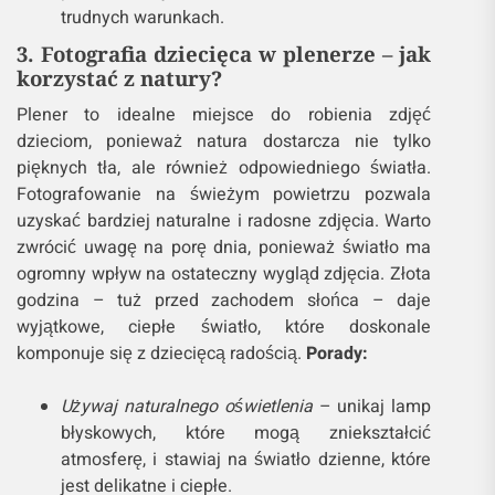
naświetlania (np. 1/500 lub szybszego)
pozwala zamrozić ruch, eliminując rozmycie.
Stabilizacja obrazu
– korzystanie z aparatów z
systemem stabilizacji obrazu lub statywu
pomaga utrzymać ostrość, szczególnie w
trudnych warunkach oświetleniowych.
Automatyczny autofocus
– w dynamicznych
sytuacjach, szczególnie przy szybkich
zmianach pozycji, zaawansowany autofocus
pozwala utrzymać ostrość na dziecku, nawet w
trudnych warunkach.
3. Fotografia dziecięca w plenerze – jak
korzystać z natury?
Plener to idealne miejsce do robienia zdjęć
dzieciom, ponieważ natura dostarcza nie tylko
pięknych tła, ale również odpowiedniego światła.
Fotografowanie na świeżym powietrzu pozwala