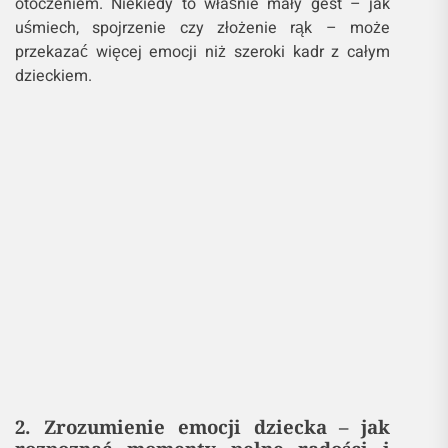
zmieniać się z sekundy na sekundę. Dlatego istotne
jest, aby być gotowym na każdą emocję, która
pojawi się naturalnie, bez sztucznego wymuszania.
Fotografując
maluchy, warto skupić się na ich
mimice twarzy, gestach oraz interakcjach z
otoczeniem. Niekiedy to właśnie mały gest – jak
uśmiech, spojrzenie czy złożenie rąk – może
przekazać więcej emocji niż szeroki kadr z całym
dzieckiem.