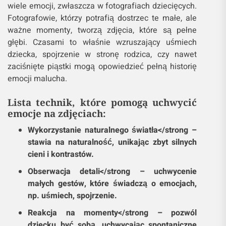
element tajemniczości, podczas gdy pełne słońce
sprawi, że zdjęcie będzie bardziej radosne i
energetyczne.
4. Uchwycenie szczegółów – małe gesty,
wielkie emocje
Emocje nie zawsze muszą być wyrażane za pomocą
całego ciała. Często wystarczą drobne gesty, jak
ściskanie rąk, obejmowanie się, dotyk dłoni czy
spojrzenie pełne miłości.
Detale
te mogą ukazać
wiele emocji, zwłaszcza w fotografiach dziecięcych.
Fotografowie, którzy potrafią dostrzec te małe, ale
ważne momenty, tworzą zdjęcia, które są pełne
głębi. Czasami to właśnie wzruszający uśmiech
dziecka, spojrzenie w stronę rodzica, czy nawet
zaciśnięte piąstki mogą opowiedzieć pełną historię
emocji malucha.