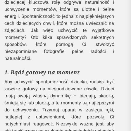
bliskich ujęć ważne jest uchwycenie
prawdziwych emocji, które są esencją
dziecięcego świata.
Jak uchwycić spontaniczność dziecka:
Sekrety udanych zdjęć
Fotografia dziecięca to wyjątkowa dziedzina, która
pozwala uchwycić radość, emocje i spontaniczność
najmłodszych. W przeciwieństwie do innych
rodzajów fotografii, gdzie często panuje potrzeba
ścisłego planowania i pozowania, w fotografii
dziecięcej kluczową rolę odgrywa naturalność i
uchwycenie momentów, które są ulotne i pełne
energii. Spontaniczność to jedna z najpiękniejszych
cech dziecięcych chwil, które można uwiecznić na
zdjęciach. Jak więc uchwycić te wyjątkowe
momenty? Oto kilka sprawdzonych sekretnych
sposobów, które pomogą Ci stworzyć
niezapomniane fotografie pełne radości i