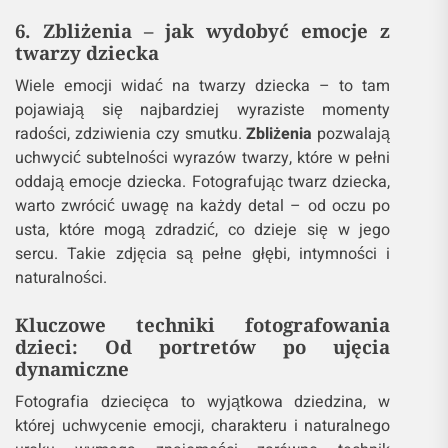
której dziecko spędza czas z rodzicami lub
rodzeństwem. Intymne uściski, zabawy, wspólne
chwile czułości są bogate w emocje. Tego typu
zdjęcia, w których rodzina jest blisko siebie, są w
stanie ukazać prawdziwą więź i miłość. To właśnie
te chwile, pełne ciepła i bezpieczeństwa, mogą być
najbardziej wzruszające.
Fotografując
takie
momenty, warto skupić się na tym, co dzieje się
między członkami rodziny – gesty, dotyk, spojrzenia,
a także emocje na twarzach osób w kadrze.
6. Zbliżenia – jak wydobyć emocje z
twarzy dziecka
Wiele emocji widać na twarzy dziecka – to tam
pojawiają się najbardziej wyraziste momenty
radości, zdziwienia czy smutku.
Zbliżenia
pozwalają
uchwycić subtelności wyrazów twarzy, które w pełni
oddają emocje dziecka. Fotografując twarz dziecka,