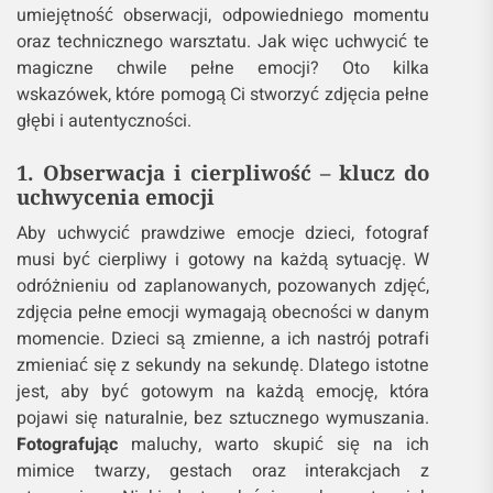
obrazów
, ale również emocji, które towarzyszą
chwilom pełnym radości, wzruszenia i beztroski.
Dzieci są doskonałymi modelami, ponieważ ich
emocje są czyste i autentyczne. Jednak, aby
uwiecznić prawdziwe
uczucia
, fotograf musi mieć
umiejętność obserwacji, odpowiedniego momentu
oraz technicznego warsztatu. Jak więc uchwycić te
magiczne chwile pełne emocji? Oto kilka
wskazówek, które pomogą Ci stworzyć zdjęcia pełne
głębi i autentyczności.
1. Obserwacja i cierpliwość – klucz do
uchwycenia emocji
Aby uchwycić prawdziwe emocje dzieci, fotograf
musi być cierpliwy i gotowy na każdą sytuację. W
odróżnieniu od zaplanowanych, pozowanych zdjęć,
zdjęcia pełne emocji wymagają obecności w danym
momencie. Dzieci są zmienne, a ich nastrój potrafi