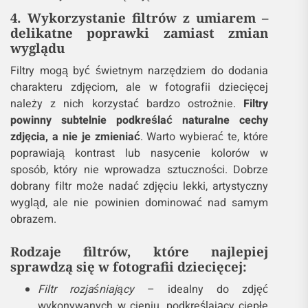
jednak uwagi od dziecka.
Unikaj silnych efektów światła
– staraj się
unikać efektów typu HDR, które mogą
zniekształcić naturalne oświetlenie, a tym
samym atmosferę zdjęcia.
4. Wykorzystanie filtrów z umiarem –
delikatne poprawki zamiast zmian
wyglądu
Filtry mogą być świetnym narzędziem do dodania
charakteru zdjęciom, ale w fotografii dziecięcej
należy z nich korzystać bardzo ostrożnie.
Filtry
powinny subtelnie podkreślać naturalne cechy
zdjęcia, a nie je zmieniać
. Warto wybierać te, które
poprawiają kontrast lub nasycenie kolorów w
sposób, który nie wprowadza sztuczności. Dobrze
dobrany filtr może nadać zdjęciu lekki, artystyczny
wygląd, ale nie powinien dominować nad samym
obrazem.