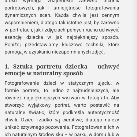
warto zwrócić uwagę na każdy detal – od oczu po
usta, które mogą zdradzić, co dzieje się w jego
sercu. Takie zdjęcia są pełne głębi, intymności i
naturalności.
Kluczowe techniki fotografowania
dzieci: Od portretów po ujęcia
dynamiczne
Fotografia dziecięca to wyjątkowa dziedzina, w
której uchwycenie emocji, charakteru i naturalnego
uroku wymaga znajomości zarówno technik
portretowych, jak i umiejętności fotografowania
dynamicznych scen. Każda chwila jest cennym
wspomnieniem, dlatego tak istotne jest, by zarówno
w portretach, jak i zdjęciach pełnych ruchu uchwycić
esencję dziecka w jak najpiękniejszy sposób.
Poniżej przedstawiamy kluczowe techniki, które
pomogą w uzyskaniu niezapomnianych zdjęć.