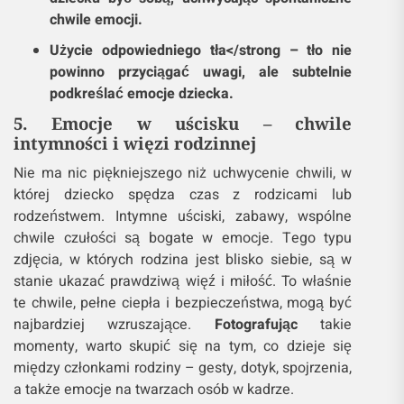
Lista technik, które pomogą uchwycić
emocje na zdjęciach:
Wykorzystanie naturalnego światła</strong –
stawia na naturalność, unikając zbyt silnych
cieni i kontrastów.
Obserwacja detali</strong – uchwycenie
małych gestów, które świadczą o emocjach,
np. uśmiech, spojrzenie.
Reakcja na momenty</strong – pozwól
dziecku być sobą, uchwycając spontaniczne
chwile emocji.
Użycie odpowiedniego tła</strong – tło nie
powinno przyciągać uwagi, ale subtelnie
podkreślać emocje dziecka.
5. Emocje w uścisku – chwile
intymności i więzi rodzinnej
Nie ma nic piękniejszego niż uchwycenie chwili, w