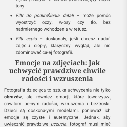
Rodzaje filtrów, które najlepiej
sprawdzą się w fotografii dziecięcej:
Filtr rozjaśniający
– idealny do zdjęć
wykonywanych w cieniu, podkreślający ciepłe
tony.
Filtr do podkreślenia detali
– może pomóc
wyostrzyć oczy, włosy czy tło, bez
nadmiernego wchodzenia w retusz.
Filtr sepia
– doskonały, jeśli chcesz nadać
zdjęciu ciepły, klasyczny wygląd, ale nie
zdominować całej fotografii.
Emocje na zdjęciach: Jak
uchwycić prawdziwe chwile
radości i wzruszenia
Fotografia dziecięca to sztuka uchwycenia nie tylko