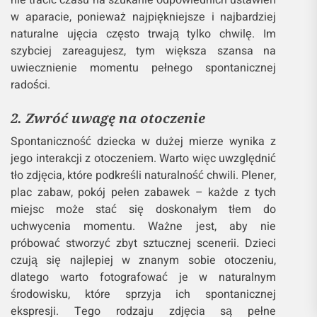
naturalności.
1. Bądź gotowy na moment
Aby uchwycić spontaniczność dziecka, musisz być
zawsze gotowy na niespodziewane chwile. Dzieci
mają swoją własną dynamikę – biegają, skaczą,
śmieją się lub płaczą, a te momenty są najlepszymi
do uchwycenia. Trzymaj aparat w zasięgu ręki,
najlepiej z ustawieniami, które pozwolą Ci
natychmiast reagować. Niezwykle ważne jest, aby
nie tracić czasu na szukanie odpowiednich ustawień
w aparacie, ponieważ najpiękniejsze i najbardziej
naturalne ujęcia często trwają tylko chwilę. Im
szybciej zareagujesz, tym większa szansa na
uwiecznienie momentu pełnego spontanicznej
radości.
2. Zwróć uwagę na otoczenie