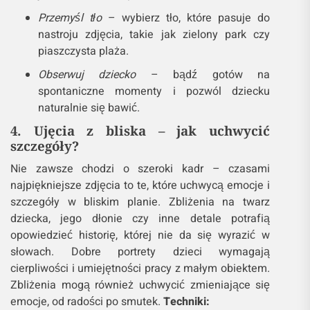
uzyskać bardziej naturalne i radosne zdjęcia. Warto
zwrócić uwagę na porę dnia, ponieważ światło ma
ogromny wpływ na ostateczny wygląd zdjęcia. Złota
godzina – tuż przed zachodem słońca – daje
wyjątkowe, ciepłe światło, które doskonale
komponuje się z dziecięcą radością.
Porady:
Używaj naturalnego oświetlenia
– unikaj lamp
błyskowych, które mogą zniekształcić
atmosferę, i stawiaj na światło dzienne, które
jest delikatne i ciepłe.
Przemyśl tło
– wybierz tło, które pasuje do
nastroju zdjęcia, takie jak zielony park czy
piaszczysta plaża.
Obserwuj dziecko
– bądź gotów na
spontaniczne momenty i pozwól dziecku
naturalnie się bawić.
4. Ujęcia z bliska – jak uchwycić