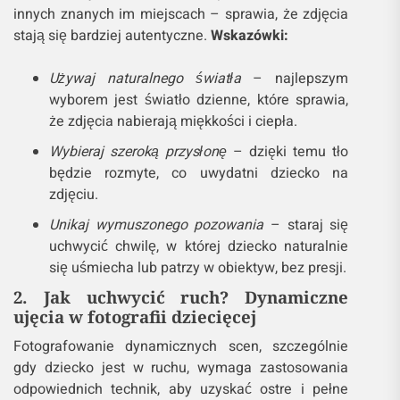
1. Sztuka portretu dziecka – uchwyć
emocje w naturalny sposób
Fotografowanie dzieci w statycznym ujęciu, w
formie portretu, to jedno z najtrudniejszych, ale
również najpiękniejszych wyzwań w fotografii. Aby
stworzyć wyjątkowy portret, warto postawić na
naturalne światło, które podkreśla autentyczność
chwili. Dzieci rzadko są cierpliwe, dlatego należy
unikać sztywnego pozowania. Fotografowanie ich w
ich naturalnym środowisku – w parku, w domu lub w
innych znanych im miejscach – sprawia, że zdjęcia
stają się bardziej autentyczne.
Wskazówki:
Używaj naturalnego światła
– najlepszym
wyborem jest światło dzienne, które sprawia,
że zdjęcia nabierają miękkości i ciepła.
Wybieraj szeroką przysłonę
– dzięki temu tło
będzie rozmyte, co uwydatni dziecko na