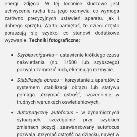
zdjęciu.
Unikaj wymuszonego pozowania
– staraj się
uchwycić chwilę, w której dziecko naturalnie
się uśmiecha lub patrzy w obiektyw, bez presji.
2. Jak uchwycić ruch? Dynamiczne
ujęcia w fotografii dziecięcej
Fotografowanie dynamicznych scen, szczególnie
gdy dziecko jest w ruchu, wymaga zastosowania
odpowiednich technik, aby uzyskać ostre i pełne
energii zdjęcia. W tej technice kluczowe jest
uchwycenie ruchu bez jego rozmycia, co wymaga
zarówno precyzyjnych ustawień aparatu, jak i
dobrego sprzętu. Warto pamiętać, że dzieci często
poruszają się szybko, co stanowi dodatkowe
wyzwanie.
Techniki fotograficzne:
Szybka migawka
– ustawienie krótkiego czasu