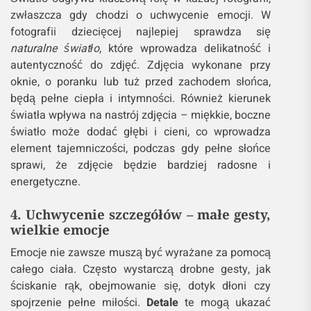
zmartwione – kluczem jest uchwycenie tych chwil w
odpowiednim czasie.
Przyglądając się
dziecku,
warto zauważyć, kiedy pojawiają się naturalne
uśmiechy, ciche chwile skupienia lub momenty, w
których maluch czuje się bezpieczny i kochany.
Często to właśnie takie chwile pełne
emocji
potrafią
uchwycić esencję dziecięcego świata.
3. Wykorzystanie światła – jak wydobyć
emocje z otoczenia
Światło odgrywa kluczową rolę w każdej fotografii,
zwłaszcza gdy chodzi o uchwycenie emocji. W
fotografii dziecięcej najlepiej sprawdza się
naturalne światło
, które wprowadza delikatność i
autentyczność do zdjęć. Zdjęcia wykonane przy
oknie, o poranku lub tuż przed zachodem słońca,
będą pełne ciepła i intymności. Również kierunek
światła wpływa na nastrój zdjęcia – miękkie, boczne
światło może dodać głębi i cieni, co wprowadza