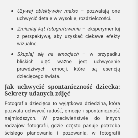
szczegóły?
Nie zawsze chodzi o szeroki kadr – czasami
najpiękniejsze zdjęcia to te, które uchwycą emocje i
szczegóły w bliskim planie. Zbliżenia na twarz
dziecka, jego dłonie czy inne detale potrafią
opowiedzieć historię, której nie da się wyrazić w
słowach. Dobre portrety dzieci wymagają
cierpliwości i umiejętności pracy z małym obiektem.
Zbliżenia mogą również uchwycić zmieniające się
emocje, od radości po smutek.
Techniki:
Używaj obiektywów makro
– pozwalają one
uchwycić detale w wysokiej rozdzielczości.
Zmieniaj kąt fotografowania
– eksperymentuj
z perspektywą, aby uzyskać ciekawe efekty
wizualne.
Skupiaj się na emocjach
– w przypadku