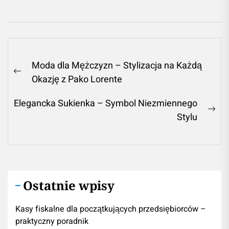
Nawigacja
Moda dla Mężczyzn – Stylizacja na Każdą
wpisu
Previous
Okazję z Pako Lorente
post:
Elegancka Sukienka – Symbol Niezmiennego
Ne
Stylu
pos
Ostatnie wpisy
Kasy fiskalne dla początkujących przedsiębiorców –
praktyczny poradnik